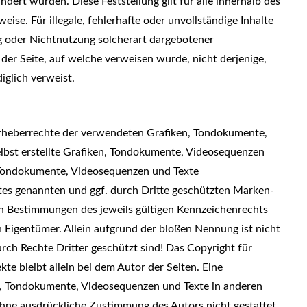
ndert wurden. Diese Feststellung gilt für alle innerhalb des
ise. Für illegale, fehlerhafte oder unvollständige Inhalte
g oder Nichtnutzung solcherart dargebotener
 der Seite, auf welche verweisen wurde, nicht derjenige,
diglich verweist.
e Urheberrechte der verwendeten Grafiken, Tondokumente,
lbst erstellte Grafiken, Tondokumente, Videosequenzen
, Tondokumente, Videosequenzen und Texte
otes genannten und ggf. durch Dritte geschützten Marken-
n Bestimmungen des jeweils gültigen Kennzeichenrechts
n Eigentümer. Allein aufgrund der bloßen Nennung ist nicht
rch Rechte Dritter geschützt sind! Das Copyright für
kte bleibt allein bei dem Autor der Seiten. Eine
n, Tondokumente, Videosequenzen und Texte in anderen
ohne ausdrückliche Zustimmung des Autors nicht gestattet.