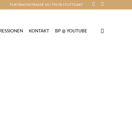
phone
email
FURTBACHSTRASSE 10 | 70178 STUTTGART
RESSIONEN
KONTAKT
BP @ YOUTUBE