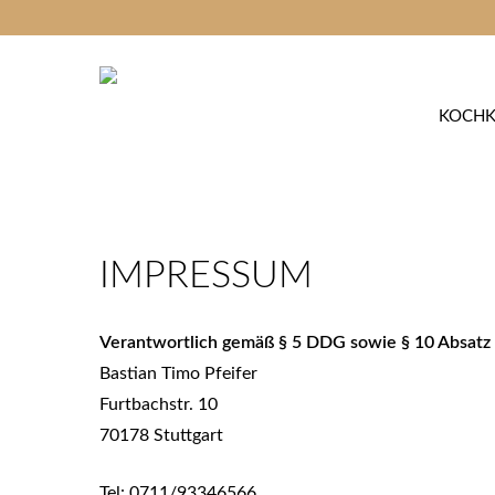
Skip
to
main
content
KOCHK
IMPRESSUM
Verantwortlich gemäß § 5 DDG sowie § 10 Absat
Bastian Timo Pfeifer
Furtbachstr. 10
70178 Stuttgart
Tel: 0711/93346566